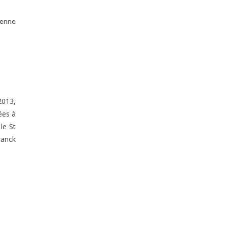
sienne
2013,
ées à
le St
ranck