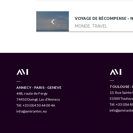
VOYAGE DE RÉCOMPENSE –
MONDE, TRAVEL
TOULOUSE - 
ANNECY - PARIS - GENEVE
13, Rue Sainte
448, route de Fergy
31000 Toulou
74410 Duingt, Lac d'Annecy
Tél: +33 (0)6 8
Tél: +33 (0)4 50 44 00 46
info@amirante
info@amirantes.eu