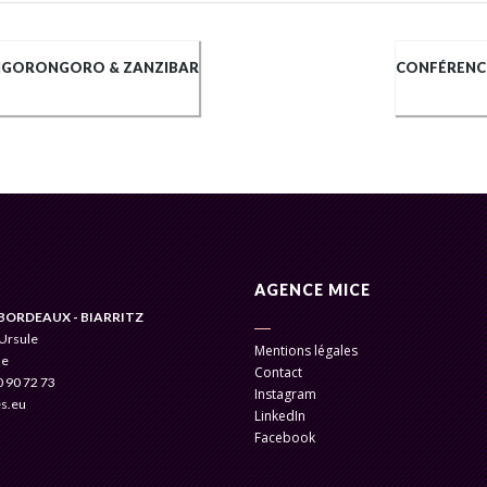
 NGORONGORO & ZANZIBAR
CONFÉRENCE
AGENCE MICE
BORDEAUX - BIARRITZ
 Ursule
Mentions légales
se
Contact
0 90 72 73
Instagram
s.eu
LinkedIn
Facebook