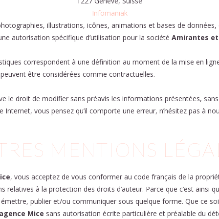
1227 Genève, Suisse
Infomaniak
photographies, illustrations, icônes, animations et bases de données, e
’une autorisation spécifique d’utilisation pour la société
Amirantes et
ristiques correspondent à une définition au moment de la mise en lign
 ne peuvent être considérées comme contractuelles.
ve le droit de modifier sans préavis les informations présentées, sans
te Internet, vous pensez qu’il comporte une erreur, n’hésitez pas à no
TRES MENTIONS LÉGA
ice
, vous acceptez de vous conformer au code français de la propriété
relatives à la protection des droits d’auteur. Parce que c’est ainsi q
r, émettre, publier et/ou communiquer sous quelque forme. Que ce so
 agence Mice
sans autorisation écrite particulière et préalable du dé