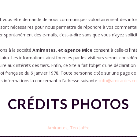
peut vous être demandé de nous communiquer volontairement des inform
s sont nécessaires pour nous permettre de répondre à vos comment
ser spontanément des e-mails, c’est-à-dire sans que vous n’ayez sollic
ions à la société
Amirantes, et agence Mice
consent à celle-ci l’int
i plaira. Les informations ainsi fournies par les visiteurs seront consi
uire aux intérêts des tiers. Enfin, ce Site a fait l’objet d’une déclarat
 loi française du 6 janvier 1978. Toute personne citée sur une page de 
s informations la concernant à l’adresse suivante :
info@amirantes.c
CRÉDITS PHOTOS
Amirantes
,
Teo Jaffre