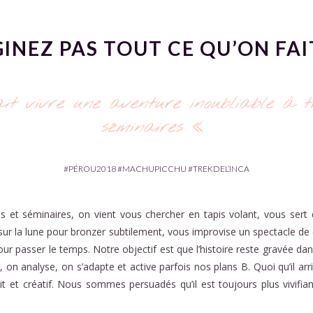
INEZ PAS TOUT CE QU’ON FA
 vivre une aventure inoubliable à t
séminaires «
#PÉROU2018 #MACHUPICCHU #TREKDEL’INCA
 et séminaires, on vient vous chercher en tapis volant, vous sert 
sur la lune pour bronzer subtilement, vous improvise un spectacle de 
r passer le temps. Notre objectif est que l’histoire reste gravée dan
, on analyse, on s’adapte et active parfois nos plans B. Quoi qu’il arr
it et créatif. Nous sommes persuadés qu’il est toujours plus vivifian