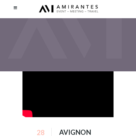
AVIGNON
28